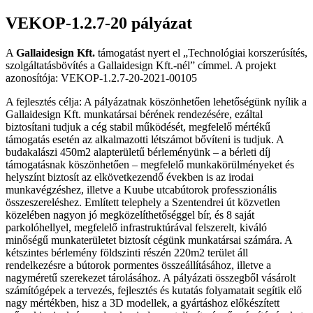
VEKOP-1.2.7-20 pályázat
A
Gallaidesign Kft.
támogatást nyert el „Technológiai korszerúsítés,
szolgáltatásbövítés a Gallaidesign Kft.-nél” címmel. A projekt
azonosítója: VEKOP-1.2.7-20-2021-00105
A fejlesztés célja: A pályázatnak köszönhetően lehetőségünk nyílik a
Gallaidesign Kft. munkatársai bérének rendezésére, ezáltal
biztosítani tudjuk a cég stabil működését, megfelelő mértékű
támogatás esetén az alkalmazotti létszámot bővíteni is tudjuk. A
budakalászi 450m2 alapterületű bérleményünk – a bérleti díj
támogatásnak köszönhetően – megfelelő munkakörülményeket és
helyszínt biztosít az elkövetkezendő években is az irodai
munkavégzéshez, illetve a Kuube utcabútorok professzionális
összeszereléshez. Említett telephely a Szentendrei út közvetlen
közelében nagyon jó megközelíthetőséggel bír, és 8 saját
parkolóhellyel, megfelelő infrastruktúrával felszerelt, kiváló
minőségű munkaterületet biztosít cégünk munkatársai számára. A
kétszintes bérlemény földszinti részén 220m2 terület áll
rendelkezésre a bútorok pormentes összeállításához, illetve a
nagyméretű szerekezet tárolásához. A pályázati összegből vásárolt
számítógépek a tervezés, fejlesztés és kutatás folyamatait segítik elő
nagy mértékben, hisz a 3D modellek, a gyártáshoz előkészített