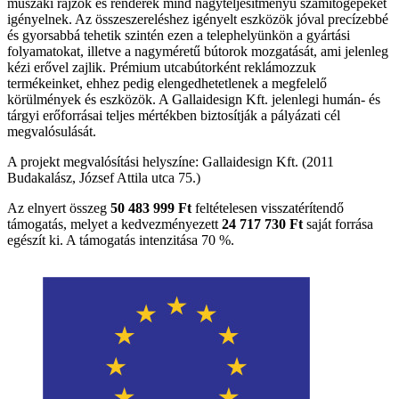
műszaki rajzok és renderek mind nagyteljesítményű számítógépeket
igényelnek. Az összeszereléshez igényelt eszközök jóval precízebbé
és gyorsabbá tehetik szintén ezen a telephelyünkön a gyártási
folyamatokat, illetve a nagyméretű bútorok mozgatását, ami jelenleg
kézi erővel zajlik. Prémium utcabútorként reklámozzuk
termékeinket, ehhez pedig elengedhetetlenek a megfelelő
körülmények és eszközök. A Gallaidesign Kft. jelenlegi humán- és
tárgyi erőforrásai teljes mértékben biztosítják a pályázati cél
megvalósulását.
A projekt megvalósítási helyszíne: Gallaidesign Kft. (2011
Budakalász, József Attila utca 75.)
Az elnyert összeg
50 483 999 Ft
feltételesen visszatérítendő
támogatás, melyet a kedvezményezett
24 717 730
Ft
saját forrása
egészít ki. A támogatás intenzitása 70 %.